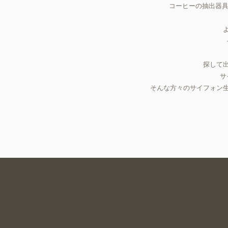
コーヒーの抽出器
探して
​
そんな方々のサイフォン