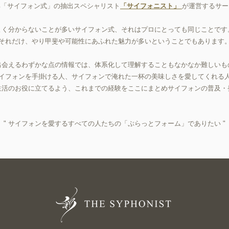
具「サイフォン式」の抽出スペシャリスト
「サイフォニスト」
が運営
するサー
​よく分からないことが多いサイフォン式、それはプロにとっても同じことです
それだけ、やり甲斐や可能性にあふれた魅力が多いということでもあります
出会えるわずかな点の情報では、体系化して理解することもなかなか難しいも
サイフォンを手掛ける人、サイフォンで淹れた一杯の美味しさを愛してくれる
生活のお役に立てるよう、これまでの経験をここにまとめサイフォンの普及・
" サイフォンを愛するすべての人たちの「ぷらっとフォーム」でありたい "