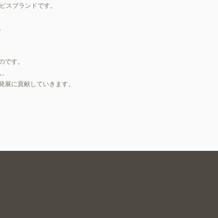
ビスブランドです。
。
。
のです。
人、
発展に貢献していきます。