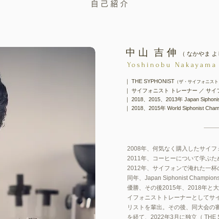
自 己 紹 介
中 山 吉 伸
（ なかやま よ
Yoshinobu Nakayama 
｜ THE SYPHONIST
（ザ・サイフォニスト
​｜ サイフォニスト トレーナー ／ サ
｜ 2018、2015、2013年 Japan Siphon
｜ 2018、2015年 World Siphonist C
2008年、何気なく購入したサイ
2011年、コーヒーについて学ぶ
2012年、サイフォンで淹れた一
​同年、Japan Siphonist Cha
優勝、その後2015年、2018年
イフォニストトレーナーとしてサ
リストを輩出。その後、同大会の
を経て、2022年3月に独立（ THE 