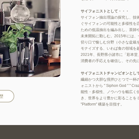
サイフォニストとして・・・
サイフォン抽出理論の探究し、技
ぐサイフォンの可能性と多様性を
ための低温抽出を編み出し、茶師
未来開拓に勤しむ。2015年には
切り口で愉しむ分野（小さな盆栽
モナイズする、いわば食の領域を
2021年、長野県小諸市に「彩本
消費者の手応えを確信し、その先
サイフォニストチャンピオンとし
繊細かつ大胆な撹拌ひとつで一杯
ォニストから " Siphon God " " Cr
能性・多様性、ノウハウを幅広く
歴
き、世界をより豊かに彩ることを
"Platform" 構築を目指す。