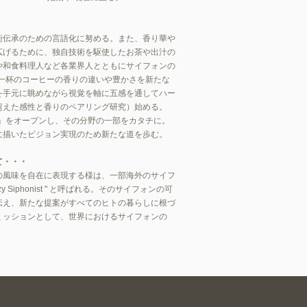
術伝承のための言語化に努める。また、香り華や
広げるために、独自
技術を駆使したお茶や出汁の
や和食料理人など各業界人とともにサイフォンの
、一杯のコーヒーの香りの違いや豊かさを新たな
を手元に眺めながら視覚を軸に五感を通してハー
超えた感性と香りのペアリング研究）始める。
堂」をオープンし、その分野の一部をカタチに。
に描いたビジョン実現のため新たな道を歩む。
て・・・
の風味を自在に表現する様は、一部海外のサイフ
azy Siphonist " と呼ばれる。その
サイフォンの可
伝え、新たな提案がすべてのヒトの暮らしに根づ
ミッションとして、世界におけるサイフォンの