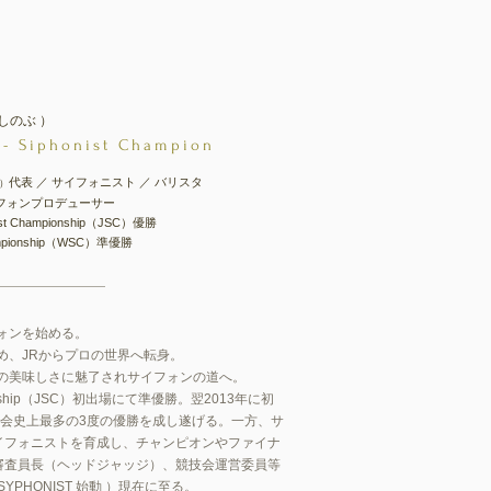
しのぶ ）
- Siphonist Champion
代表 ／ サイフォニスト ／ バリスタ
）
イフォンプロデューサー
ist Championship（JSC）優勝
hampionship（WSC）準優勝
フォンを始める。
ため、JRからプロの世界へ転身。
杯の美味しさに魅了されサイフォンの道へ
。
mpionship（JSC）初出場にて準優勝。翌2013年に初
と大会史上最多の3度の優勝を成し遂げる。一方、サ
イフォニストを育成し、チャンピオンやファイナ
審査員長（ヘッドジャッジ）、競技会運営委員等
SYPHONIST 始動 ）現在に至る。