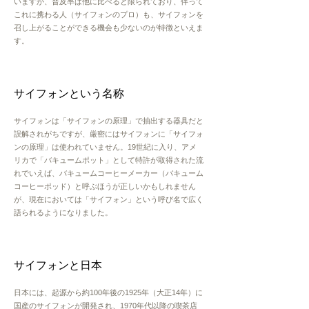
いますが、普及率は他に比べると限られており、伴って
これに携わる人（サイフォンのプロ）も、サイフォンを
召し上がることができる機会も少ないのが特徴といえま
す。
サイフォンという名称
サイフォンは「サイフォンの原理」で抽出する器具だと
誤解されがちですが、厳密にはサイフォンに「サイフォ
ンの原理」は使われていません。19世紀に入り、アメ
リカで「バキュームポット」として特許が取得された流
れでいえば、バキュームコーヒーメーカー（バキューム
コーヒーポッド）と呼ぶほうが正しいかもしれません
が、現在においては「サイフォン」という呼び名で広く
語られるようになりました。
サイフォンと日本
日本には、起源から
約
100年後の1925年（大正14年）に
国産のサイフォンが開発され、
1970年代以降の喫茶店