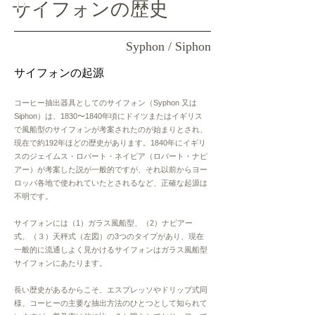
BIO
サイフォンの歴史
Syphon / Siphon
サイフォンの起源
コーヒー抽出
器具とし
てのサイフォン（Syphon 又は
Siphon）は、1830〜1840年頃にドイツまたはイギリス
で風船型のサイフォンが考案されたのが始まりとされ、
現在で約192年ほどの歴史があります。1840年にイギリ
スのジェイム
ス・ロバート・ネイピア（ロバート・ナピ
アー）が考案した説が一般的ですが、それ以前からヨー
ロッパ各地で使われていたとされるなど、正確な起源は
不明です。
サイフォンには（1）ガラス風船型、（2）ナピアー
式、（３）天秤式（左図）の3つのタイプがあり、現在
一般的に流通しよく見かけるサイフォンはガラス風船型
サイフォンにあたります。
長い歴史があるからこそ、エスプレッソやドリップ式同
様、コーヒーの主要な
抽出方法のひとつとして知られて