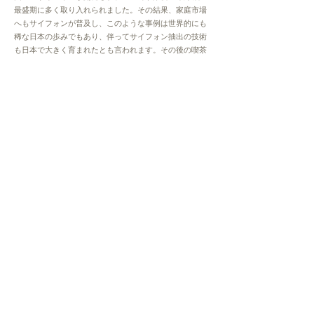
最盛期に多く取り入れられました。その結果、家庭市場
へもサイフォンが普及し、このような事例は世界的にも
稀な日本の歩みでもあり、伴ってサイフォン抽出の技術
も日本で大きく育まれたとも言われます。
その後の喫茶
店後退の流れとともに、サイフォンで淹れるお店を見か
ける機会は少なくなり、サイフォン抽出そのものを見か
ける機会も減っていったのです。
​
サイフォンの近年
​
近年、高品質なコーヒー「スペシャルティコーヒー」の
流通等に伴い、サイフォン抽出の特性（高温・短時間抽
出）が、これらのクオリティのコーヒーから豊かなフレ
ーバーを引き出す適切な抽出
方法のひとつとしてアジア
を中心に再注目されるようになり、また「バリスタ」同
様、サイフォン抽出のプロフェッショナル「サイフォニ
スト」という肩書きが誕生し、サイフォンの可能性と未
来が少しずつ開かれるようになってきました。