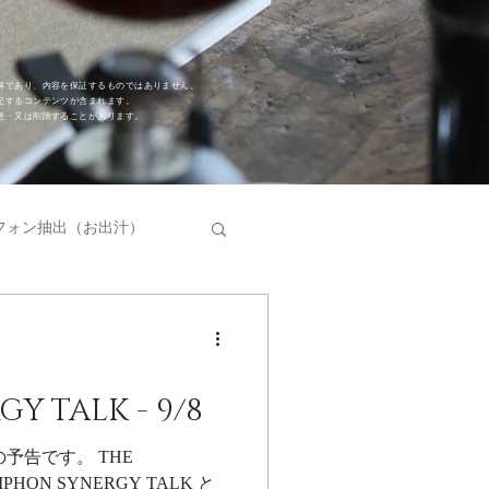
解であり、内容を保証するものではありません。
限定するコンテンツが含まれます。
更・又は削除することがあります。
フォン抽出（お出汁）
キュームコントロール
Y TALK - 9/8
ップ
コーヒー豆
番組の予告です。 THE
PHON SYNERGY TALK と