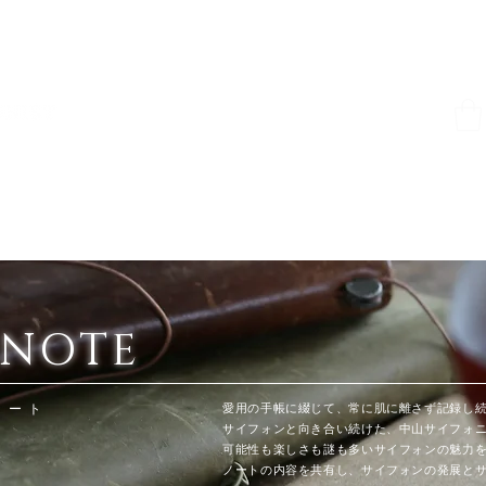
HOME
ONLINE SHOP
彩盆の間
ABOUT
 NOTE
ノート
​愛用の手帳に綴じて、常に肌に離さず記録し
​サイフォンと向き合い続けた、中山サイフォ
可能性も楽しさも謎も多いサイフォンの魅力
ノートの内容を共有し、サイフォンの発展と