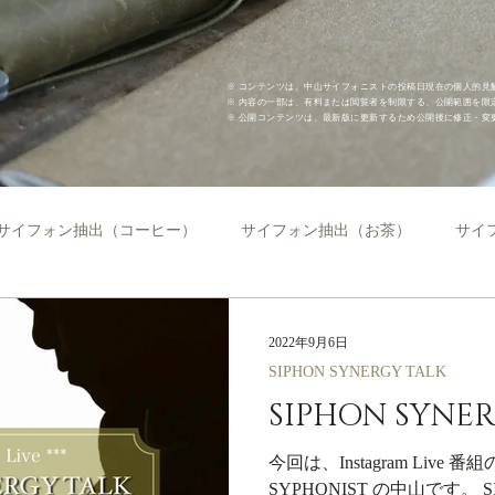
※ コンテンツは、中山サイフォニストの投稿日現在の個人的見
​※ 内容の一部は、有料または閲覧者を制限する、公開範囲を
※ 公開コンテンツは、最新版に更新するため公開後に修正・変
サイフォン抽出（コーヒー）
サイフォン抽出（お茶）
サイ
オリジナル品
温度コントロール
撹拌コントロール
バ
2022年9月6日
SIPHON SYNERGY TALK
SIPHON SYNERG
レシピ
SIPHON SYNERGY TALK
セミナー＆ワークショ
今回は、Instagram Live 
SYPHONIST の中山です。 SI