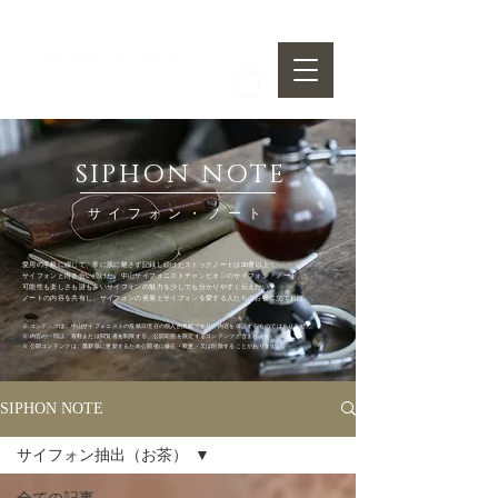
SIPHON NOTE
サイフォン・ノート
​愛用の手帳に綴じて、常に肌に離さず記録し続けたストックノートは30冊以上！
​サイフォンと向き合い続けた、中山サイフォニストチャンピオンのサイフォン・ノート。
可能性も楽しさも謎も多いサイフォンの魅力を少しでも分かりやすく伝えたい！
ノートの内容を共有し、サイフォンの発展とサイフォンを愛する人たちのお役に立てれば。。
※ コンテンツは、中山サイフォニストの投稿日現在の個人的見解であり、内容を保証するものではありません。
​※ 内容の一部は、有料または閲覧者を制限する、公開範囲を限定するコンテンツが含まれます。
※ 公開コンテンツは、最新版に更新するため公開後に修正・変更・又は削除することがあります。
SIPHON NOTE
サイフォン抽出（お茶）