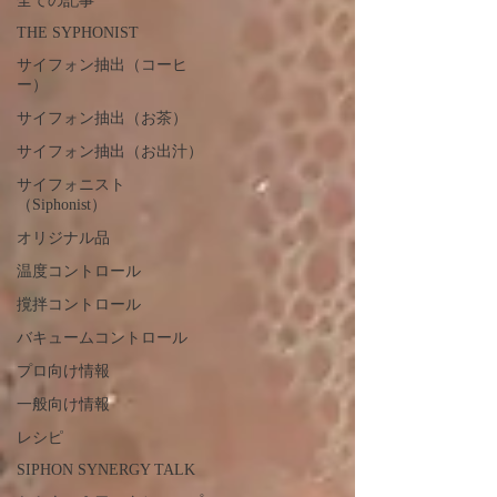
全ての記事
THE SYPHONIST
サイフォン抽出（コーヒ
ー）
サイフォン抽出（お茶）
サイフォン抽出（お出汁）
サイフォニスト
（Siphonist）
オリジナル品
温度コントロール
撹拌コントロール
バキュームコントロール
プロ向け情報
一般向け情報
レシピ
SIPHON SYNERGY TALK