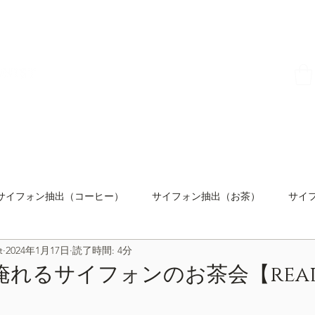
HOME
ONLINE SHOP
彩盆の間
ABOUT
サイフォン抽出（コーヒー）
サイフォン抽出（お茶）
サイ
t
2024年1月17日
読了時間: 4分
オリジナル品
温度コントロール
撹拌コントロール
バ
淹れるサイフォンのお茶会【rea
レシピ
SIPHON SYNERGY TALK
セミナー＆ワークショ