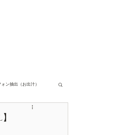
ログイン
フォン抽出（お出汁）
キュームコントロール
l】
ップ
コーヒー豆