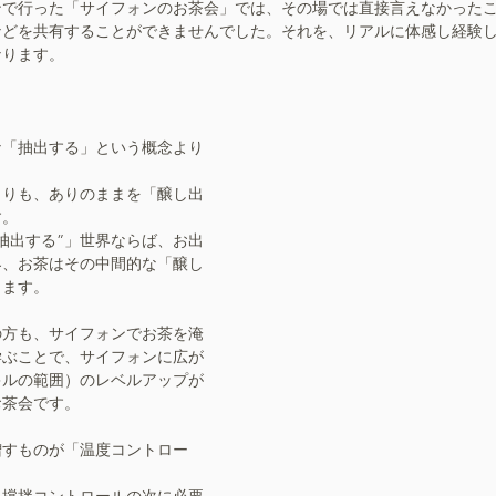
ンで行った「サイフォンのお茶会」では、その場では直接言えなかった
などを共有することができませんでした。それを、リアルに体感し経験
なります。
な「抽出する」という概念より
よりも、ありのままを「醸し出
す。
抽出する”」世界ならば、お出
界、お茶はその中間的な「醸し
ります。
の方も、サイフォンでお茶を淹
学ぶことで、サイフォンに広が
キルの範囲）のレベルアップが
お茶会です。
増すものが「温度コントロー
、撹拌コントロールの次に必要