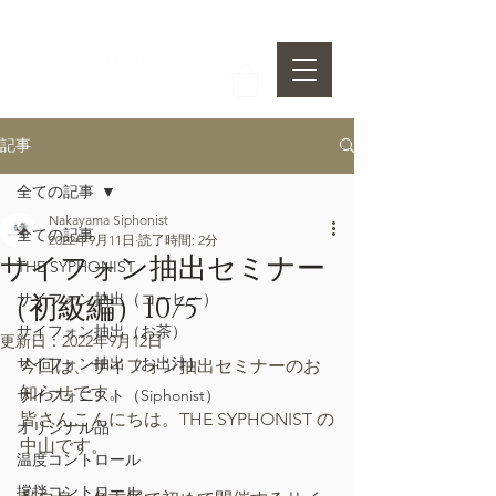
記事
全ての記事
Nakayama Siphonist
全ての記事
2022年9月11日
読了時間: 2分
サイフォン抽出セミナー
THE SYPHONIST
サイフォン抽出（コーヒー）
（初級編）10/5
サイフォン抽出（お茶）
更新日：
2022年9月12日
サイフォン抽出（お出汁）
今回は、サイフォン抽出セミナーのお
知らせです。
サイフォニスト（Siphonist）
皆さんこんにちは。THE SYPHONIST の
オリジナル品
中山です。
温度コントロール
撹拌コントロール