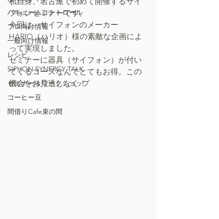
私自身、名古屋で初めて開催するサイ
バキュームコントロール
フォンセミナーです。
今回は、サイフォンのメーカー 
プロ向け情報
HARIO（ハリオ）様の素敵な企画によ
一般向け情報
って実現しました。
レシピ
セミナーに器具（サイフォン）が付い
SIPHON SYNERGY TALK
てくるコースなんてとてもお得。この
セミナー＆ワークショップ
機会をお見逃しなく！
コーヒー豆
間借りCafe束の間