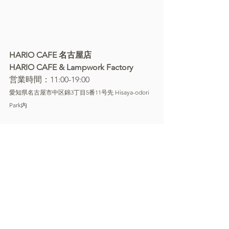
HARIO CAFE 名古屋店
HARIO CAFE & Lampwork Factory
営業時間：11:00-19:00
愛知県名古屋市中区錦3丁目5番11号先 Hisaya-odori 
Park内
【お申込み方法】
お電話・またはメールにて
（お間違いなく）
お名前・お電話番号・ご希望コース・
ご参加人数をお伝えください。
> Tel ： 052-211-9511
> Mail ： hariolwf.hisaya@gmail.com
サイフォン抽出（コーヒー）