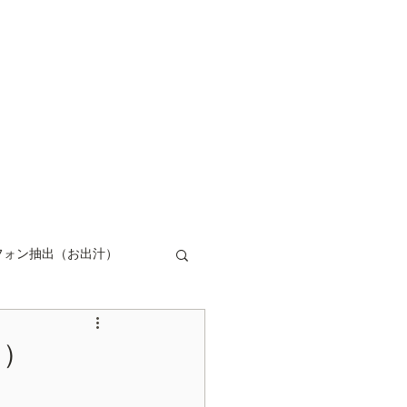
ログイン
フォン抽出（お出汁）
キュームコントロール
用）
ップ
コーヒー豆