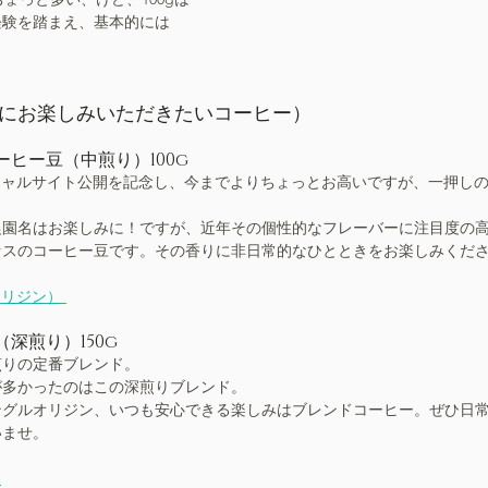
経験を踏まえ、基本的には
。
10月にお楽しみいただきたいコーヒー）
ヒー豆（中煎り）100g
 オフィシャルサイト公開を記念し、今までよりちょっとお高いですが、一押し
農園名はお楽しみに！ですが、近年その個性的なフレーバーに注目度の
セスのコーヒー豆です。その香りに非日常的なひとときをお楽しみくだ
オリジン）
深煎り）150g
煎りの定番ブレンド。
が多かったのはこの深煎りブレンド。
ングルオリジン、いつも安心できる楽しみはブレンドコーヒー。ぜひ日
いませ。
）