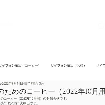
HOME
ONLINE SHOP
彩盆の間
ABOUT
サイフォン抽出（コーヒー）
サイフォン抽出（お茶）
サイ
t
2022年9月11日
読了時間: 3分
オリジナル品
温度コントロール
撹拌コントロール
バ
ためのコーヒー（2022年10月
のコーヒー（2022年10月用）のお知らせです。
SYPHONIST の中山です。
レシピ
SIPHON SYNERGY TALK
セミナー＆ワークショ