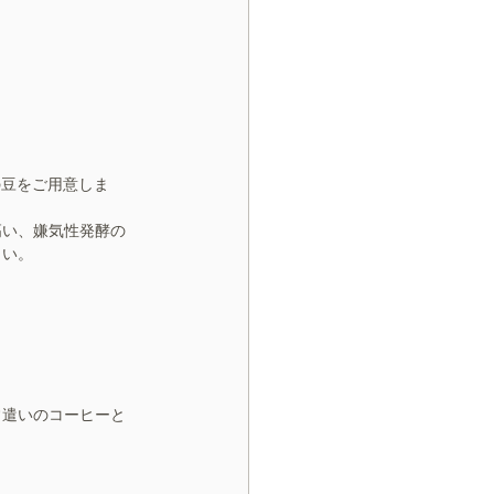
の豆をご用意しま
高い、嫌気性発酵の
さい。
常遣いのコーヒーと