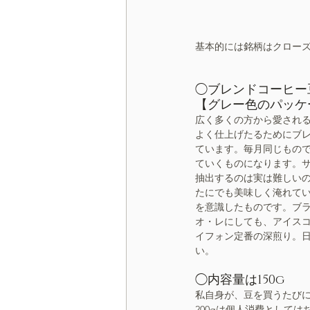
基本的には銘柄はクロー
◯ブレンドコーヒー
【グレー色のパッケ
広く多くの方から愛され
よく仕上げたるためにブ
ています。毎月同じもの
ていくものになります。
抽出するのは実は難しい
たにでも美味しく淹れて
を意識したものです。ブ
オ・レにしても、アイス
イフォン定番の深煎り。
い。
◯内容量は150g
私自身が、豆を買うたび
200gは個人消費としては