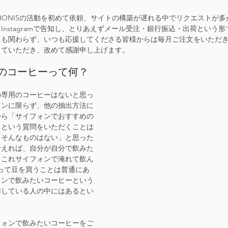
 SYPHONISの活動を初めて依頼、サイトの構築が遅れる中でリクエストが
Instagramで告知し、とりあえずメール受注・銀行振込・出荷という
にも関わらず、いつも応援してくださる皆様からは毎月ご注文をいただ
っていただき、改めて感謝申し上げます。
のコーヒーって何？
の専用のコーヒーはないと思っ
ォンに限らず、他の抽出方法に
から「サイフォンでおすすめの
」という質問をいただくことは
「そんなものはない」と思った
考えれば、自分が自分で飲みた
「これサイフォンで淹れて飲ん
って豆を買うことは普通にあ
ォンで飲みたいコーヒーという
解している人の中にはあるとい
フォンで飲みたいコーヒーをご