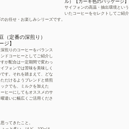
ル）【カーキ色のパッケージ】
サイフォンの高温・抽出環境という
いたコーヒーをセレクトしてご紹介
ズのお任せ・お楽しみシリーズです。
豆（定番の深煎り）
ージ】
る深煎りのコーヒーをバランス
レンドコーヒーとしてご紹介し
ですが配合は一定期間で変わっ
サイフォンでは苦味を美味しく
のです。それを踏まえて、どな
いただけるようブレンドと焙煎
ラックでも、ミルクを加えた
コーヒーにしてもオススメのサ
日曜遣いに幅広くご活用くださ
に思ってきたこと。
ちょっと多い、けど、100gは